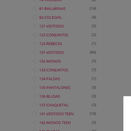
81-BAILARINAS
(14)
82-COLEGIAL
(4)
121-VESTIDOS
(5)
122-CONJUNTOS
(2)
123-REBECAS
(1)
131-VESTIDOS
(84)
132-MONOS
(5)
133-CONJUNTOS
(7)
134-FALDAS
(1)
135-PANTALONES
(3)
136-BLUSAS
(3)
137-CHAQUETAS
(3)
141-VESTIDOS TEEN
(10)
142-MONOS TEEN
(3)