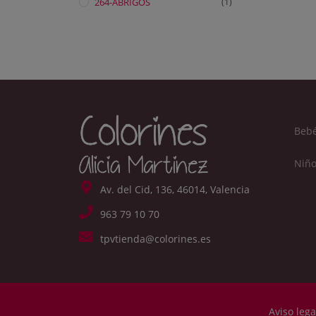
264-ABRIGOS
(1)
Beb
Niño
Av. del Cid, 136, 46014, Valencia
963 79 10 70
tpvtienda@colorines.es
Aviso lega