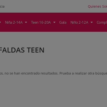
Quienes S
cia
Niña 2-14A
Teen 16-20A
Gala
Niño 2-12A
Compl
FALDAS TEEN
os, no se han encontrado resultados. Prueba a realizar otra búsque