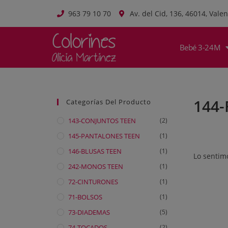
963 79 10 70
Av. del Cid, 136, 46014, Valen
Bebé 3-24M
144-
Categorías Del Producto
143-CONJUNTOS TEEN
(2)
145-PANTALONES TEEN
(1)
146-BLUSAS TEEN
(1)
Lo sentim
242-MONOS TEEN
(1)
72-CINTURONES
(1)
71-BOLSOS
(1)
73-DIADEMAS
(5)
74-TOCADOS
(2)