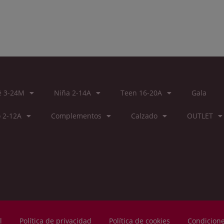
é 3-24M
Niña 2-14A
Teen 16-20A
Gala
 2-12A
Complementos
Calzado
OUTLET
l
Política de privacidad
Política de cookies
Condicione