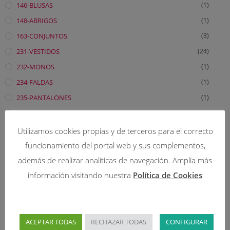
146-BLUSAS
(1)
148-ABRIGOS
(1)
163-CONJUNTOS
(3)
231-VESTIDOS
(24)
232-MONOS
(1)
234-FALDAS
(1)
235-PANTALONES
(1)
236-BLUSAS
(2)
238-ABRIGOS
(5)
Utilizamos cookies propias y de terceros para el correcto
241-VESTIDOS TEEN
(3)
funcionamiento del portal web y sus complementos,
242-MONOS
(1)
además de realizar analíticas de navegación. Amplía más
información visitando nuestra
Política de Cookies
246-BLUSAS
(1)
245-PANTALONES
(1)
248-ABRIGOS
(1)
252-MONOS
(1)
ACEPTAR TODAS
RECHAZAR TODAS
CONFIGURAR