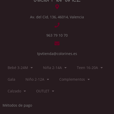
Av. del Cid, 136, 46014, Valencia
963 79 10 70
tpvtienda@colorines.es
Bebé 3-24M
Niña 2-14A
Teen 16-20A
Gala
Niño 2-12A
Complementos
Calzado
OUTLET
Métodos de pago