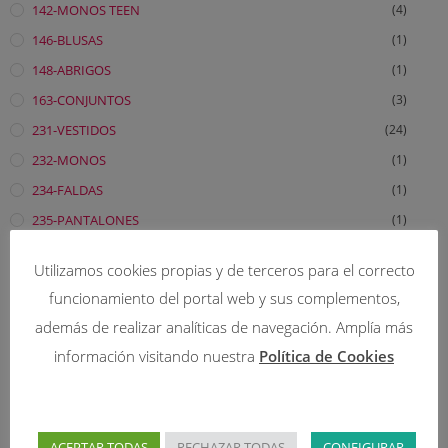
142-MONOS TEEN
(4)
146-BLUSAS
(1)
148-ABRIGOS
(1)
163-CONJUNTOS
(3)
231-VESTIDOS
(24)
232-MONOS
(1)
234-FALDAS
(1)
235-PANTALONES
(1)
236-BLUSAS
(2)
Utilizamos cookies propias y de terceros para el correcto
238-ABRIGOS
(5)
funcionamiento del portal web y sus complementos,
241-VESTIDOS TEEN
(3)
además de realizar analíticas de navegación. Amplía más
242-MONOS
(1)
información visitando nuestra
Política de Cookies
246-BLUSAS
(1)
245-PANTALONES
(1)
248-ABRIGOS
(1)
ACEPTAR TODAS
RECHAZAR TODAS
CONFIGURAR