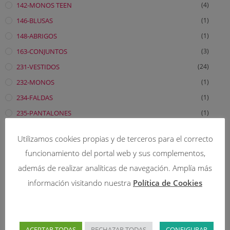
142-MONOS TEEN
(4)
146-BLUSAS
(1)
148-ABRIGOS
(1)
163-CONJUNTOS
(3)
231-VESTIDOS
(24)
232-MONOS
(1)
234-FALDAS
(1)
235-PANTALONES
(1)
236-BLUSAS
(2)
Utilizamos cookies propias y de terceros para el correcto
238-ABRIGOS
(5)
funcionamiento del portal web y sus complementos,
241-VESTIDOS TEEN
(3)
además de realizar analíticas de navegación. Amplía más
242-MONOS
(1)
información visitando nuestra
Política de Cookies
246-BLUSAS
(1)
245-PANTALONES
(1)
248-ABRIGOS
(1)
ACEPTAR TODAS
RECHAZAR TODAS
CONFIGURAR