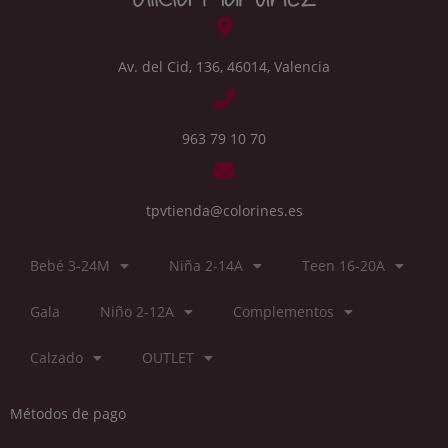
Av. del Cid, 136, 46014, Valencia
963 79 10 70
tpvtienda@colorines.es
Bebé 3-24M
Niña 2-14A
Teen 16-20A
Gala
Niño 2-12A
Complementos
Calzado
OUTLET
Métodos de pago