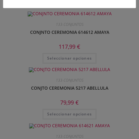
Productos relacionados
133-CONJUNTOS
CONJNTO CEREMONIA 614612 AMAYA
117,99
€
Seleccionar opciones
133-CONJUNTOS
CONJTO CEREMONIA 5217 ABELLULA
79,99
€
Seleccionar opciones
133-CONJUNTOS