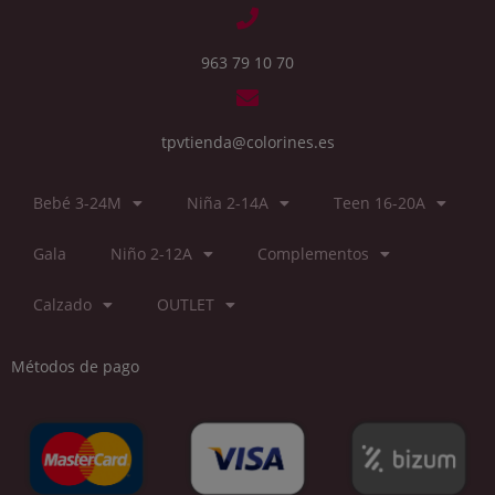
963 79 10 70
tpvtienda@colorines.es
Bebé 3-24M
Niña 2-14A
Teen 16-20A
Gala
Niño 2-12A
Complementos
Calzado
OUTLET
Métodos de pago