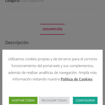
Categoría:
133-CONJUNTOS
DESCRIPCIÓN
Descripción
Conjunto de ceremonia niña/jovencita en tejido de crep.
Utilizamos cookies propias y de terceros para el correcto
Compuesto por pantalon palazzo plisado en rosa nude
y blusa fluida con volante en el pecho del mismo tono
funcionamiento del portal web y sus complementos,
nude.
además de realizar analíticas de navegación. Amplía más
Ideal para eventos y celebraciones para las que optan por
información visitando nuestra
Política de Cookies
no llevar vestido.
ACEPTAR TODAS
RECHAZAR TODAS
CONFIGURAR