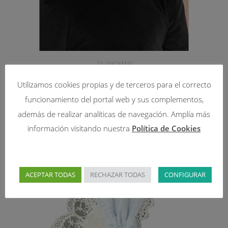
73-DIADEMAS
DIADEMA TUL TOPOS 5983 ABEL&LULA
Utilizamos cookies propias y de terceros para el correcto
funcionamiento del portal web y sus complementos,
15,99
€
19,99
€
además de realizar analíticas de navegación. Amplía más
Seleccionar opciones
información visitando nuestra
Política de Cookies
ACEPTAR TODAS
RECHAZAR TODAS
CONFIGURAR
¡OFERTA!