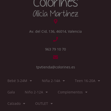
Av. del Cid, 136, 46014, Valencia
963 79 10 70
tpvtienda@colorines.es
Bebé 3-24M
Niña 2-14A
Teen 16-20A
Gala
Niño 2-12A
Complementos
Calzado
OUTLET