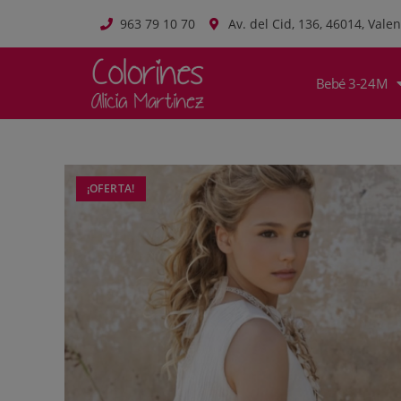
963 79 10 70
Av. del Cid, 136, 46014, Valen
Bebé 3-24M
¡OFERTA!