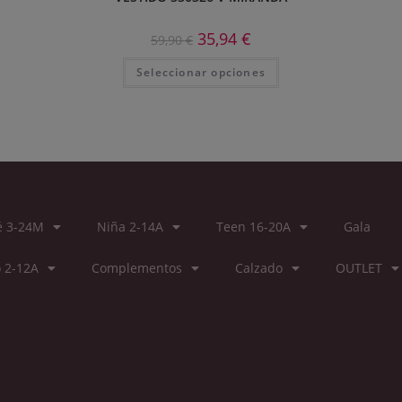
35,94
€
59,90
€
Seleccionar opciones
é 3-24M
Niña 2-14A
Teen 16-20A
Gala
 2-12A
Complementos
Calzado
OUTLET