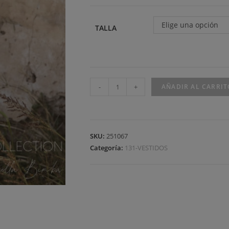
Elige una opción
TALLA
-
+
AÑADIR AL CARRIT
SKU:
251067
Categoría:
131-VESTIDOS