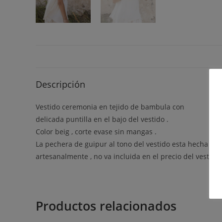
Descripción
Vestido ceremonia en tejido de bambula con
delicada puntilla en el bajo del vestido .
Color beig , corte evase sin mangas .
La pechera de guipur al tono del vestido esta hecha a 
artesanalmente , no va incluida en el precio del vestido.
Productos relacionados