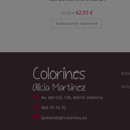
62,93
€
89,90
€
Seleccionar opciones
Beb
Niño
Av. del Cid, 136, 46014, Valencia
963 79 10 70
tpvtienda@colorines.es