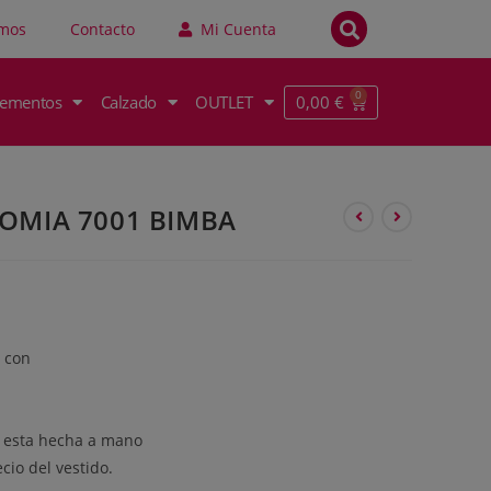
omos
Contacto
Mi Cuenta
0,00
€
ementos
Calzado
OUTLET
OMIA 7001 BIMBA
 con
o esta hecha a mano
cio del vestido.