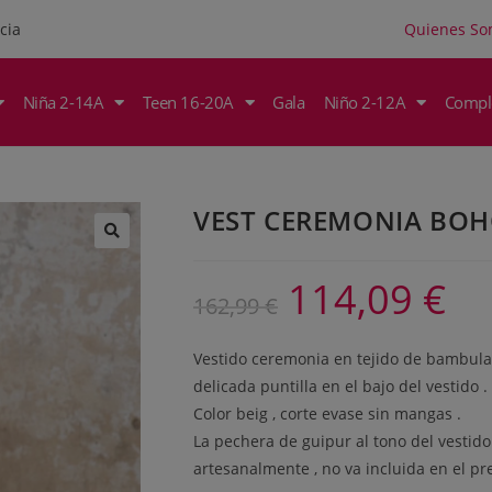
Quienes S
cia
Niña 2-14A
Teen 16-20A
Gala
Niño 2-12A
Compl
VEST CEREMONIA BOH
114,09
€
162,99
€
Vestido ceremonia en tejido de bambula
delicada puntilla en el bajo del vestido .
Color beig , corte evase sin mangas .
La pechera de guipur al tono del vestid
artesanalmente , no va incluida en el pre