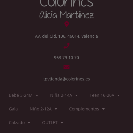
Av. del Cid, 136, 46014, Valencia
963 79 10 70
tpvtienda@colorines.es
Bebé 3-24M
Niña 2-14A
Teen 16-20A
Gala
Niño 2-12A
Complementos
Calzado
OUTLET