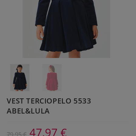
VEST TERCIOPELO 5533
ABEL&LULA
47,97
€
79,95
€