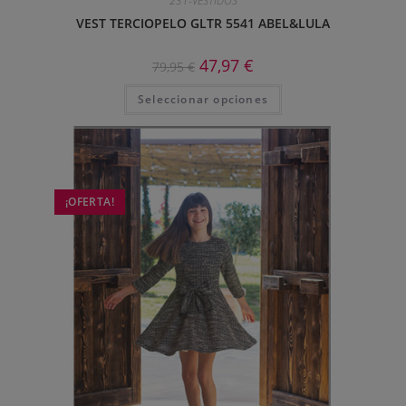
231-VESTIDOS
VEST TERCIOPELO GLTR 5541 ABEL&LULA
47,97
€
79,95
€
Seleccionar opciones
¡OFERTA!