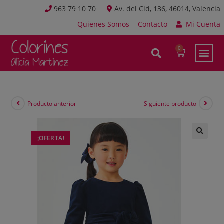
963 79 10 70
Av. del Cid, 136, 46014, Valencia
Quienes Somos
Contacto
Mi Cuenta
Producto anterior
Siguiente producto
¡OFERTA!