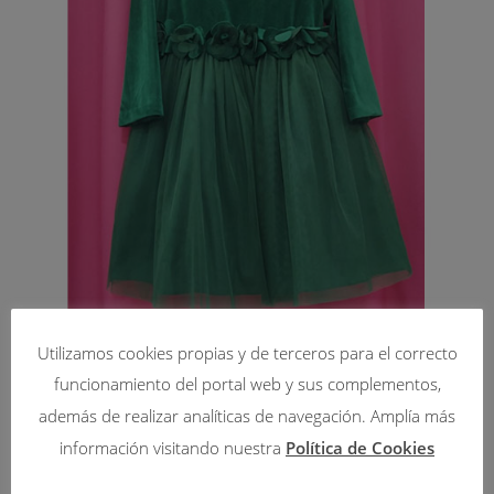
Utilizamos cookies propias y de terceros para el correcto
231-VESTIDOS
VESTIDO 564400 AMAYA
funcionamiento del portal web y sus complementos,
además de realizar analíticas de navegación. Amplía más
69,57
€
115,95
€
información visitando nuestra
Política de Cookies
Seleccionar opciones