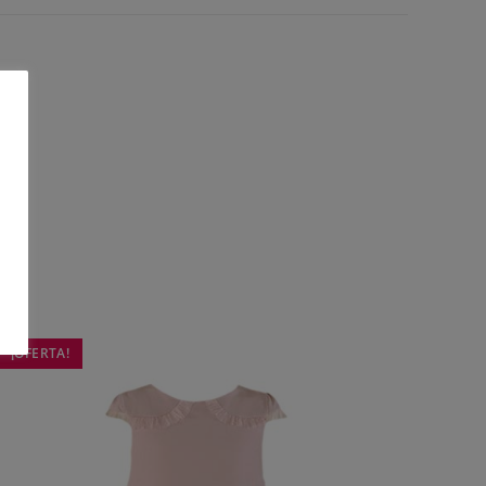
o
¡OFERTA!