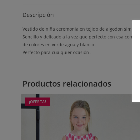
Descripción
Vestido de niña ceremonia en tejido de algodon simulan
Sencillo y delicado a la vez que perfecto con esa combi
de colores en verde agua y blanco .
Perfecto para cualquier ocasión .
Productos relacionados
¡OFERTA!