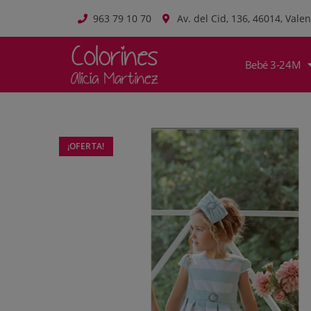
963 79 10 70
Av. del Cid, 136, 46014, Valen
Bebé 3-24M
¡OFERTA!