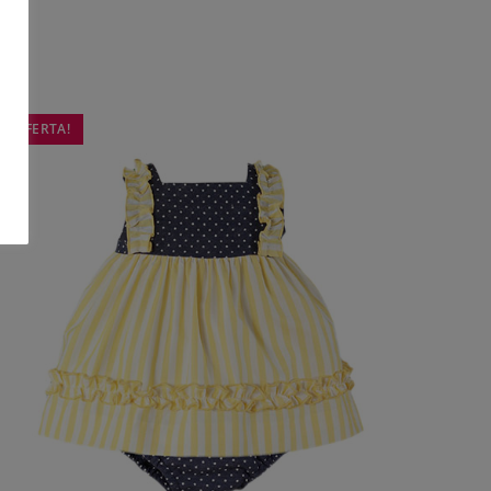
o
¡OFERTA!