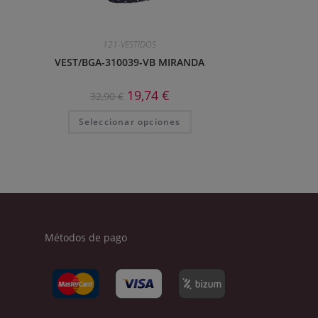
121-VESTIDOS
VEST/BGA-310039-VB MIRANDA
19,74
€
32,90
€
Seleccionar opciones
Métodos de pago