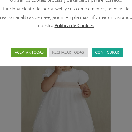
Utilizamos cookies propias y de terceros para el correcto
funcionamiento del portal web y sus complementos, además de
realizar analíticas de navegación. Amplía más información visitand
nuestra
Política de Cookies
¡OFERTA!
ACEPTAR TODAS
RECHAZAR TODAS
CONFIGURAR