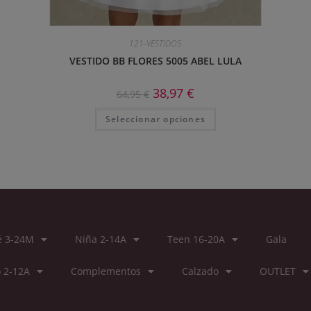
121-VESTIDOS
VESTIDO BB FLORES 5005 ABEL LULA
38,97
€
64,95
€
Seleccionar opciones
é 3-24M
Niña 2-14A
Teen 16-20A
Gala
 2-12A
Complementos
Calzado
OUTLET