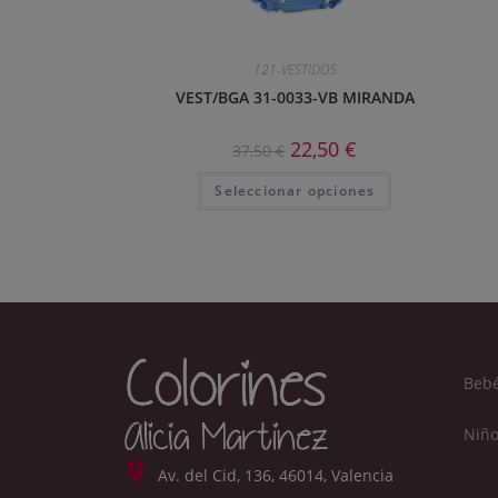
121-VESTIDOS
VEST/BGA 31-0033-VB MIRANDA
22,50
€
37,50
€
Seleccionar opciones
Beb
Niño
Av. del Cid, 136, 46014, Valencia