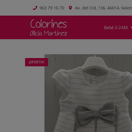
963 79 10 70
Av. del Cid, 136, 46014, Valen
Bebé 3-24M
¡OFERTA!