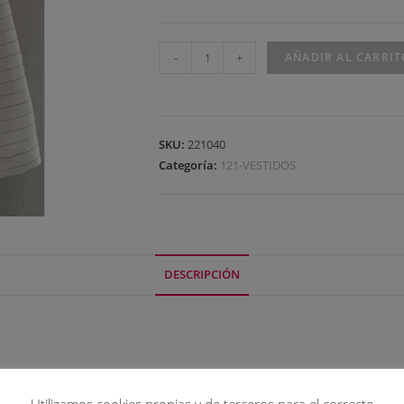
-
+
AÑADIR AL CARRIT
SKU:
221040
Categoría:
121-VESTIDOS
DESCRIPCIÓN