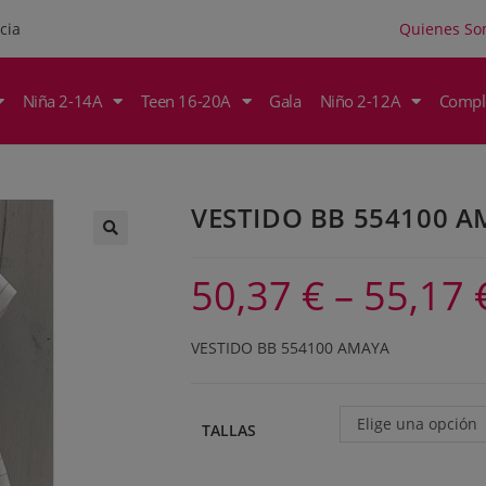
Quienes S
cia
Niña 2-14A
Teen 16-20A
Gala
Niño 2-12A
Compl
VESTIDO BB 554100 
50,37
€
–
55,17
VESTIDO BB 554100 AMAYA
Elige una opción
TALLAS