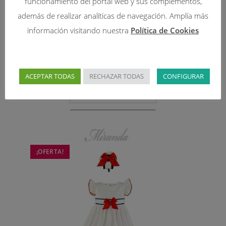
funcionamiento del portal web y sus complementos,
además de realizar analíticas de navegación. Amplía más
información visitando nuestra
Política de Cookies
131-VESTIDOS
VESTIDO 554300 AMAYA
62,98
€
ACEPTAR TODAS
RECHAZAR TODAS
CONFIGURAR
125,95
€
Seleccionar opciones
¡OFERTA!