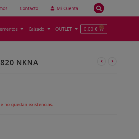
omos
Contacto
Mi Cuenta
0,00
€
ementos
Calzado
OUTLET
1820 NKNA
ue no quedan existencias.