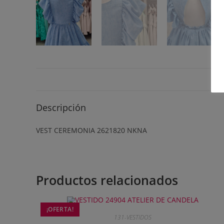
Descripción
VEST CEREMONIA 2621820 NKNA
Productos relacionados
¡OFERTA!
131-VESTIDOS