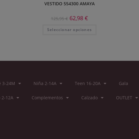
VESTIDO 554300 AMAYA
62,98
€
125,95
€
Seleccionar opciones
é 3-24M
Niña 2-14A
Teen 16-20A
Gala
 2-12A
Complementos
Calzado
OUTLET