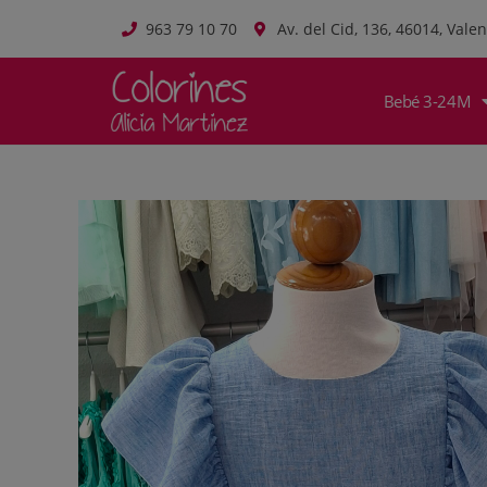
963 79 10 70
Av. del Cid, 136, 46014, Valen
Bebé 3-24M