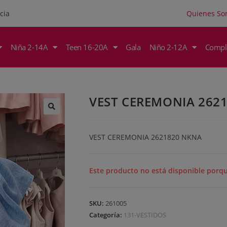
Quienes S
cia
Niña 2-14A
Teen 16-20A
Gala
Niño 2-12A
Compl
VEST CEREMONIA 262
VEST CEREMONIA 2621820 NKNA
Este producto no está disponible porq
SKU:
261005
Categoría:
131-VESTIDOS