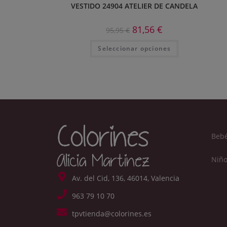
VESTIDO 24904 ATELIER DE CANDELA
81,56
€
95,95
€
Seleccionar opciones
Beb
Niño
Av. del Cid, 136, 46014, Valencia
963 79 10 70
tpvtienda@colorines.es