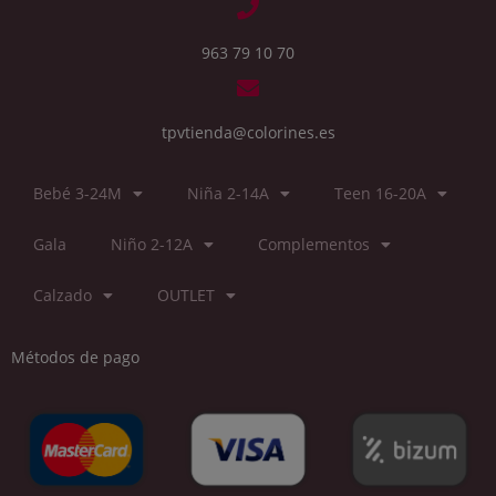
963 79 10 70
tpvtienda@colorines.es
Bebé 3-24M
Niña 2-14A
Teen 16-20A
Gala
Niño 2-12A
Complementos
Calzado
OUTLET
Métodos de pago