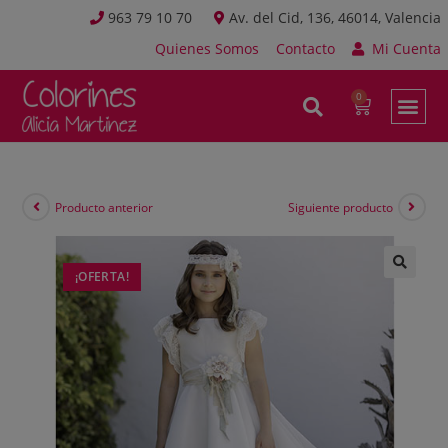
963 79 10 70
Av. del Cid, 136, 46014, Valencia
Quienes Somos
Contacto
Mi Cuenta
Producto anterior
Siguiente producto
¡OFERTA!