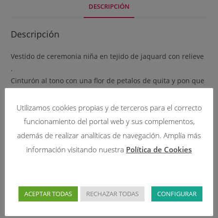
DESCRIPCIÓN
Descripción
Vestido de ceremonia niña en tejido de jaquard con relieve
.
Cinturón al tono con una flor de petalos de quita y pon que
también se puede utilizar como pinza en el pelo.
La espalda al aire y lazada doble ya confeccionada para
Utilizamos cookies propias y de terceros para el correcto
que luzca perfecta.
funcionamiento del portal web y sus complementos,
Si quieres que tu niña sea un punto de atencion con esta
además de realizar analíticas de navegación. Amplía más
fantasia de vestido lo conseguirás .
información visitando nuestra
Política de Cookies
Productos relacionados
ACEPTAR TODAS
RECHAZAR TODAS
CONFIGURAR