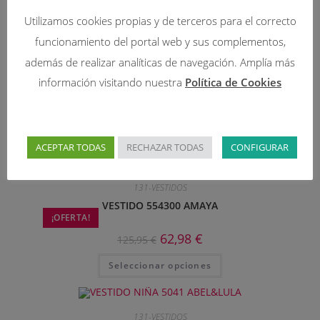
Productos relacionados
Utilizamos cookies propias y de terceros para el correcto
funcionamiento del portal web y sus complementos,
131-VESTIDOS
además de realizar analíticas de navegación. Amplía más
VESTIDO 5040 BAMBULA ABEL Y LULA
información visitando nuestra
Política de Cookies
¡OFERTA!
38,97
€
64,95
€
Seleccionar opciones
ACEPTAR TODAS
RECHAZAR TODAS
CONFIGURAR
131-VESTIDOS
VESTIDO 554300 AMAYA
¡OFERTA!
62,98
€
125,95
€
Seleccionar opciones
131-VESTIDOS