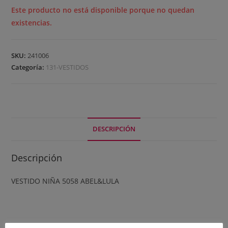
Este producto no está disponible porque no quedan
existencias.
SKU:
241006
Categoría:
131-VESTIDOS
DESCRIPCIÓN
Descripción
VESTIDO NIÑA 5058 ABEL&LULA