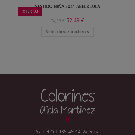
VESTIDO NIÑA 5041 ABEL&LULA
¡OFERTA!
52,49
€
74,99
€
Seleccionar opciones
Av. del Cid, 136, 46014, Valencia