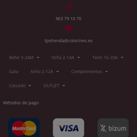
963 79 10 70
tpvtienda@colorines.es
Bebé 3-24M
Niña 2-14A
Teen 16-20A
Gala
Niño 2-12A
Complementos
Calzado
OUTLET
Métodos de pago